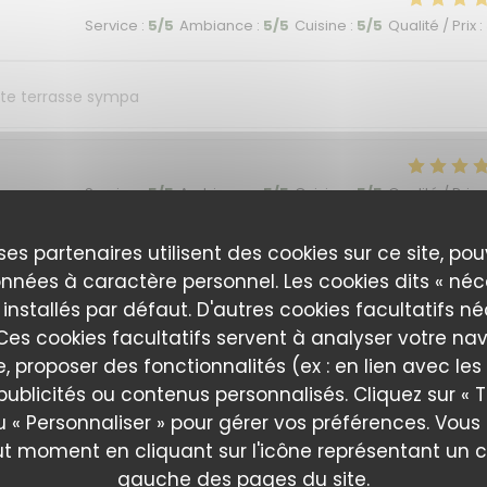
Service
:
5
/5
Ambiance
:
5
/5
Cuisine
:
5
/5
Qualité / Prix
:
tite terrasse sympa
Service
:
5
/5
Ambiance
:
5
/5
Cuisine
:
5
/5
Qualité / Prix
:
ses partenaires utilisent des cookies sur ce site, po
nd ambience all excellent!
nnées à caractère personnel. Les cookies dits « néc
 installés par défaut. D'autres cookies facultatifs n
es cookies facultatifs servent à analyser votre nav
Service
:
5
/5
Ambiance
:
5
/5
Cuisine
:
5
/5
Qualité / Prix
:
e, proposer des fonctionnalités (ex : en lien avec le
publicités ou contenus personnalisés. Cliquez sur « T
u « Personnaliser » pour gérer vos préférences. Vou
ut moment en cliquant sur l'icône représentant un 
Service
:
5
/5
Ambiance
:
5
/5
Cuisine
:
5
/5
Qualité / Prix
:
gauche des pages du site.