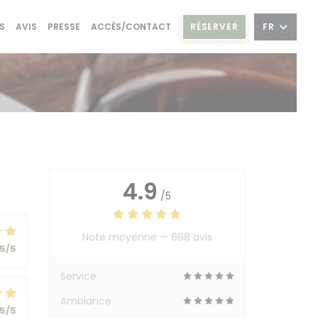
RÉSERVER
FR
S
AVIS
PRESSE
ACCÈS/CONTACT
4.9
/5
Note moyenne —
668 avis
5
/5
Service
Ambiance
5
/5