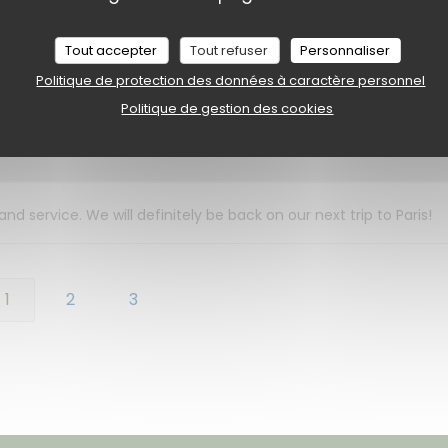
La carte comporte une sélection variée et tous nos plats étaient
Tout accepter
Tout refuser
Personnaliser
n dessert.
Politique de protection des données à caractère personnel
Politique de gestion des cookies
Service
:
5
/5
Ambiance
:
5
/5
Cuisine
:
5
/5
Qualité / Prix
:
 service. We will definitely be back on our next trip to Paris!
1
2
3