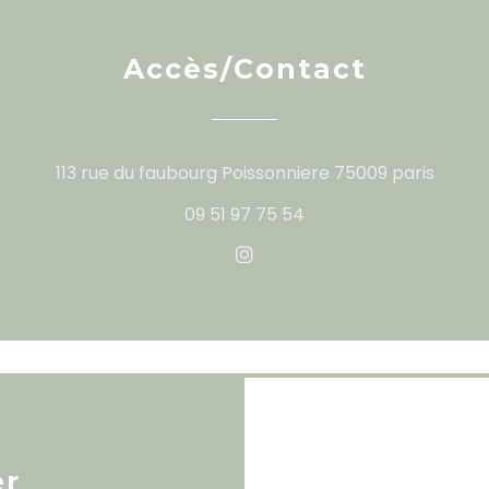
Accès/Contact
((ouvr
113 rue du faubourg Poissonniere 75009 paris
09 51 97 75 54
Instagram ((ouvre une no
er