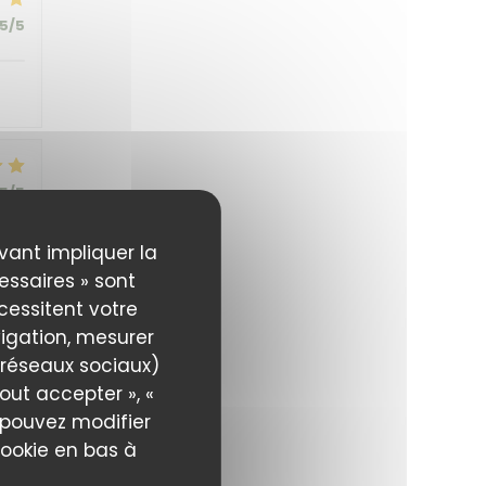
5
/5
5
/5
uvant impliquer la
essaires » sont
écessitent votre
igation, mesurer
5
/5
s réseaux sociaux)
out accepter », «
s pouvez modifier
cookie en bas à
5
/5