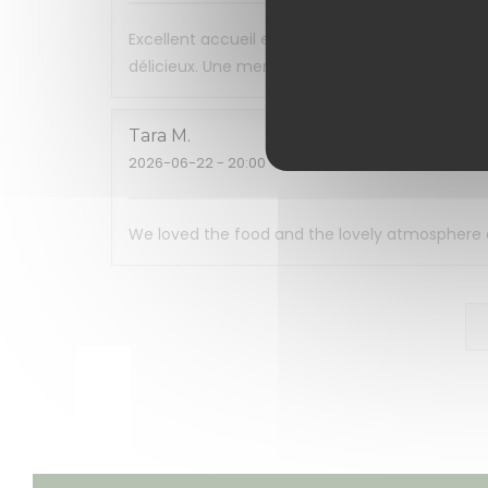
Excellent accueil et restaurant très agréable. 
délicieux. Une mention spéciale pour le chou e
Tara
M
2026-06-22
- 20:00 - Couverts 2
We loved the food and the lovely atmosphere and