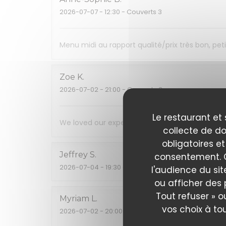
2026-07-07
- 12:30 - Couverts 3
Menu midi au rapport qualité/prix très bon, pe
Zoe
K
2026-07-02
- 21:00 - Couverts 3
Le restaurant et 
We loved our experience! Food, wine, service a
collecte de do
obligatoires et
Jeffrey
S
consentement. C
2026-07-04
- 19:30 - Couverts 2
l'audience du sit
ou afficher des 
Tout refuser » o
Myriam
L
vos choix à to
2026-07-02
- 20:00 - Couverts 8