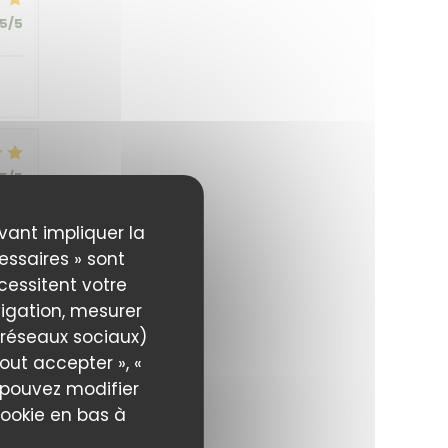
5
/5
5
/5
uvant impliquer la
essaires » sont
écessitent votre
igation, mesurer
5
/5
s réseaux sociaux)
out accepter », «
s pouvez modifier
cookie en bas à
5
/5