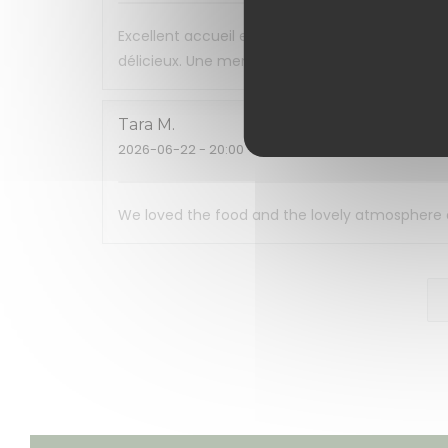
Excellent accueil et restaurant très agréable. 
délicieux. Une mention spéciale pour le chou e
Tara
M
2026-06-22
- 20:00 - Couverts 2
We loved the food and the lovely atmosphere and