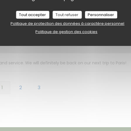
La carte comporte une sélection variée et tous nos plats étaient
Tout accepter
Tout refuser
Personnaliser
n dessert.
Politique de protection des données à caractère personnel
Politique de gestion des cookies
Service
:
5
/5
Ambiance
:
5
/5
Cuisine
:
5
/5
Qualité / Prix
:
 service. We will definitely be back on our next trip to Paris!
1
2
3