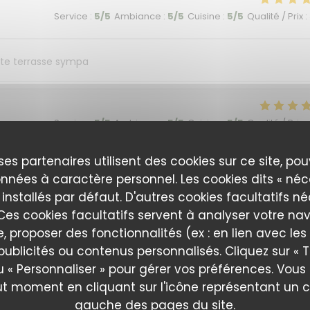
Service
:
5
/5
Ambiance
:
5
/5
Cuisine
:
5
/5
Qualité / Prix
:
tite terrasse sympa
Service
:
5
/5
Ambiance
:
5
/5
Cuisine
:
5
/5
Qualité / Prix
:
ses partenaires utilisent des cookies sur ce site, po
nd ambience all excellent!
nnées à caractère personnel. Les cookies dits « néc
 installés par défaut. D'autres cookies facultatifs n
es cookies facultatifs servent à analyser votre nav
Service
:
5
/5
Ambiance
:
5
/5
Cuisine
:
5
/5
Qualité / Prix
:
e, proposer des fonctionnalités (ex : en lien avec le
publicités ou contenus personnalisés. Cliquez sur « T
u « Personnaliser » pour gérer vos préférences. Vou
ut moment en cliquant sur l'icône représentant un 
Service
:
5
/5
Ambiance
:
5
/5
Cuisine
:
5
/5
Qualité / Prix
:
gauche des pages du site.