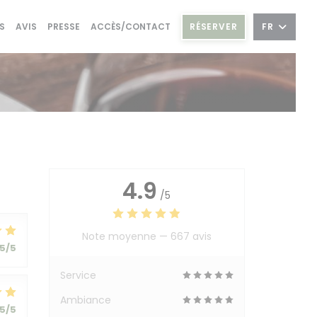
RÉSERVER
FR
S
AVIS
PRESSE
ACCÈS/CONTACT
4.9
/5
Note moyenne —
667 avis
5
/5
Service
Ambiance
5
/5