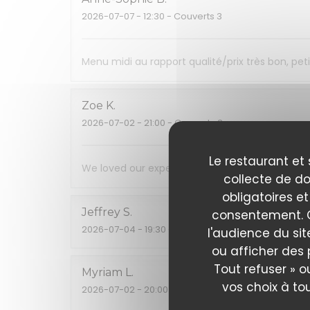
2026-07-07
- 12:30 - Couverts 3
Menu midi au rapport qualité/prix très bon, pe
Zoe
K
2026-07-02
- 21:00 - Couverts 3
Le restaurant et 
We loved our experience! Food, wine, service a
collecte de do
obligatoires et
Jeffrey
S
consentement. C
2026-07-04
- 19:30 - Couverts 2
l'audience du sit
ou afficher des 
Tout refuser » o
Myriam
L
vos choix à to
2026-07-02
- 20:00 - Couverts 8