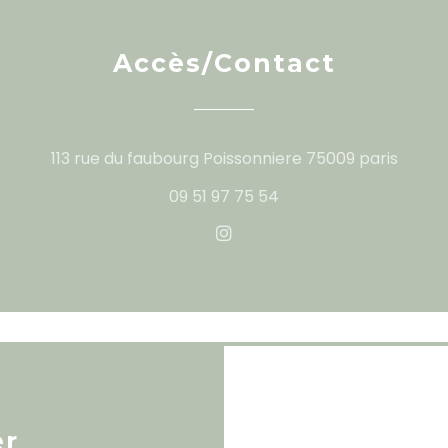
Accès/Contact
((ouvr
113 rue du faubourg Poissonniere 75009 paris
09 51 97 75 54
Instagram ((ouvre une no
er