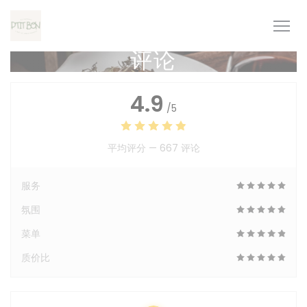
Cookie管理面板
评论
4.9
/5
平均评分 —
667 评论
服务
氛围
菜单
质价比