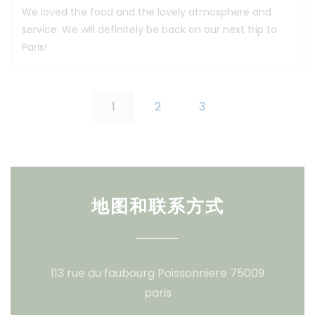
We loved the food and the lovely atmosphere and
service. We will definitely be back on our next trip to
Paris!
1
2
3
地图和联系方式
113 rue du faubourg Poissonniere 75009
((在新窗口中打开))
paris