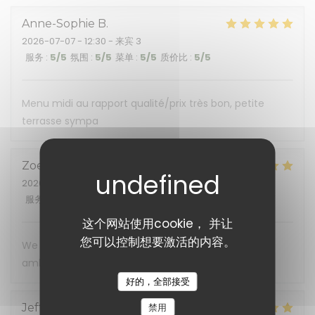
Anne-Sophie
B
2026-07-07
- 12:30 - 来宾 3
服务
:
5
/5
氛围
:
5
/5
菜单
:
5
/5
质价比
:
5
/5
Menu midi au rapport qualité/prix très bon, petite
terrasse sympa
Zoe
K
2026-07-02
- 21:00 - 来宾 3
服务
:
5
/5
氛围
:
5
/5
菜单
:
5
/5
质价比
:
5
/5
这个网站使用cookie， 并让
您可以控制想要激活的内容。
We loved our experience! Food, wine, service and
ambience all excellent!
好的，全部接受
Jeffrey
S
禁用