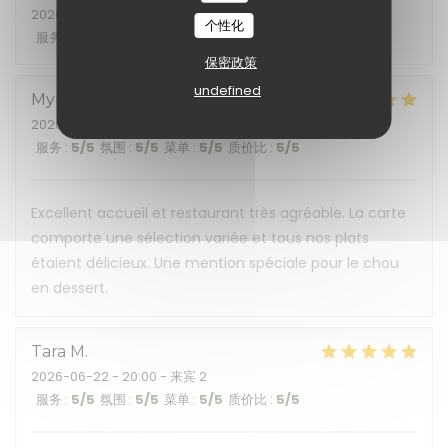
2026-07-04
- 19:30 - 来宾 2
个性化
服务
:
5
/5
氛围
:
5
/5
菜单
:
5
/5
质价比
:
5
/5
保密政策
undefined
Myriam
L
2026-07-02
- 20:00 - 来宾 8
服务
:
5
/5
氛围
:
5
/5
菜单
:
5
/5
质价比
:
5
/5
Excellent accueil et restaurant très agréable. La carte
comporte une sélection variée et tous nos plats
étaient délicieux. Une mention spéciale pour le chou
en dessert.
Tara
M
2026-06-22
- 20:00 - 来宾 2
服务
:
5
/5
氛围
:
5
/5
菜单
:
5
/5
质价比
:
5
/5