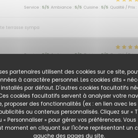
Service
:
5
/5
Ambiance
:
5
/5
Cuisine
:
5
/5
Qualité / Prix
:
tite terrasse sympa
Service
:
5
/5
Ambiance
:
5
/5
Cuisine
:
5
/5
Qualité / Prix
:
ses partenaires utilisent des cookies sur ce site, po
nd ambience all excellent!
nnées à caractère personnel. Les cookies dits « néc
 installés par défaut. D'autres cookies facultatifs n
es cookies facultatifs servent à analyser votre nav
Service
:
5
/5
Ambiance
:
5
/5
Cuisine
:
5
/5
Qualité / Prix
:
e, proposer des fonctionnalités (ex : en lien avec le
publicités ou contenus personnalisés. Cliquez sur « T
u « Personnaliser » pour gérer vos préférences. Vou
ut moment en cliquant sur l'icône représentant un 
Service
:
5
/5
Ambiance
:
5
/5
Cuisine
:
5
/5
Qualité / Prix
:
gauche des pages du site.