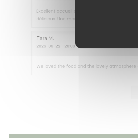
Excellent accueil et restaurant très agréable. 
délicieux. Une mention spéciale pour le chou e
Tara
M
2026-06-22
- 20:00 - Couverts 2
We loved the food and the lovely atmosphere and