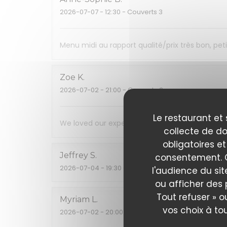
2026-07-07
- 12:30 - Couverts 3
Menu midi au rapport qualité/prix très bon, pe
Zoe
K
2026-07-02
- 21:00 - Couverts 3
Le restaurant et 
We loved our experience! Food, wine, service a
collecte de do
obligatoires et
Jeffrey
S
consentement. C
2026-07-04
- 19:30 - Couverts 2
l'audience du sit
ou afficher des 
Tout refuser » o
Myriam
L
vos choix à to
2026-07-02
- 20:00 - Couverts 8