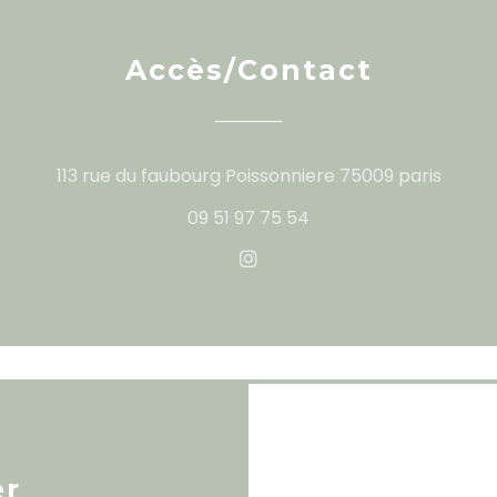
Accès/Contact
((ouvr
113 rue du faubourg Poissonniere 75009 paris
09 51 97 75 54
Instagram ((ouvre une no
er