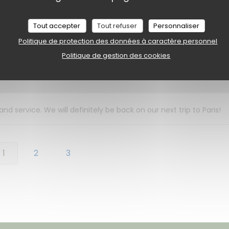
La carte comporte une sélection variée et tous nos plats étaient
Tout accepter
Tout refuser
Personnaliser
n dessert.
Politique de protection des données à caractère personnel
Politique de gestion des cookies
Service
:
5
/5
Ambiance
:
5
/5
Cuisine
:
5
/5
Qualité / Prix
:
 service. We will definitely be back on our next trip to Paris!
1
2
3