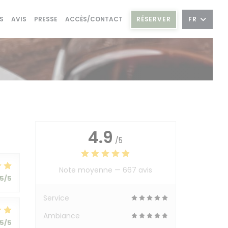
RÉSERVER
FR
S
AVIS
PRESSE
ACCÈS/CONTACT
4.9
/5
Note moyenne —
667 avis
5
/5
Service
Ambiance
5
/5