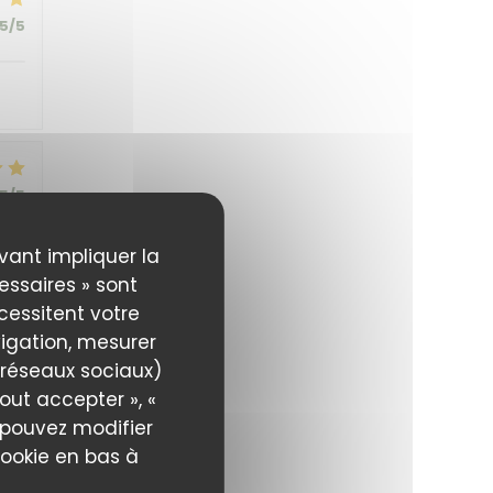
5
/5
5
/5
uvant impliquer la
essaires » sont
écessitent votre
igation, mesurer
5
/5
s réseaux sociaux)
out accepter », «
s pouvez modifier
cookie en bas à
5
/5