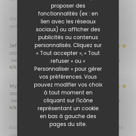
proposer des
fonctionnalités (ex : en
We loved our experience! Food, wine, service and
lien avec les réseaux
ambience all excellent!
sociaux) ou afficher des
publicités ou contenus
personnalisés. Cliquez sur
Jeffrey
S
« Tout accepter », « Tout
2026-07-04
- 19:30 - Couverts 2
refuser » ou «
Service
:
5
/5
Ambiance
:
5
/5
Cuisine
:
5
/5
Qualité / Prix
:
5
/5
Personnaliser » pour gérer
vos préférences. Vous
pouvez modifier vos choix
Myriam
L
à tout moment en
2026-07-02
- 20:00 - Couverts 8
cliquant sur l'icône
Service
:
5
/5
Ambiance
:
5
/5
Cuisine
:
5
/5
Qualité / Prix
:
représentant un cookie
5
/5
en bas à gauche des
pages du site.
Excellent accueil et restaurant très agréable. La carte
comporte une sélection variée et tous nos plats