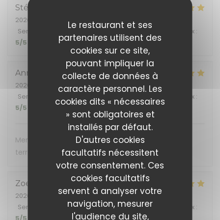
Stéphane
C
2026-07-07
- 19:15 - Couverts 2
Le restaurant et ses
Service
:
5
/5
Ambiance
:
5
/5
Cuisine
:
5
/5
Qualité / Prix
:
partenaires utilisent des
5
/5
cookies sur ce site,
pouvant impliquer la
Anne-Sophie
B
collecte de données à
2026-07-07
- 12:30 - Couverts 3
caractère personnel. Les
Service
:
5
/5
Ambiance
:
5
/5
Cuisine
:
5
/5
Qualité / Prix
:
cookies dits « nécessaires
5
/5
» sont obligatoires et
installés par défaut.
D'autres cookies
Menu midi au rapport qualité/prix très bon, petite
facultatifs nécessitent
terrasse sympa
votre consentement. Ces
cookies facultatifs
Zoe
K
servent à analyser votre
2026-07-02
- 21:00 - Couverts 3
navigation, mesurer
Service
:
5
/5
Ambiance
:
5
/5
Cuisine
:
5
/5
Qualité / Prix
:
l'audience du site,
5
/5