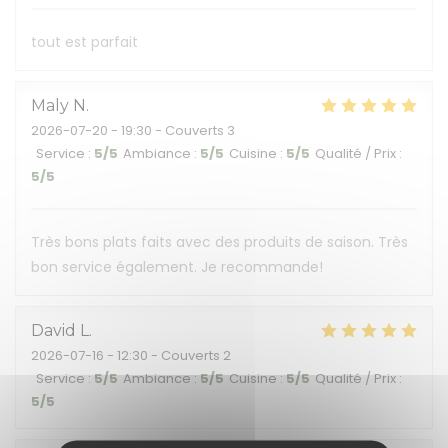
tout est parfait
Maly
N
2026-07-20
- 19:30 - Couverts 3
Service
:
5
/5
Ambiance
:
5
/5
Cuisine
:
5
/5
Qualité / Prix
:
5
/5
Très bons plats faits avec des produits de saison. Très
bon service également. Je recommande!
David
L
2026-07-16
- 12:30 - Couverts 2
Service
:
5
/5
Ambiance
:
5
/5
Cuisine
:
5
/5
Qualité / Prix
:
5
/5