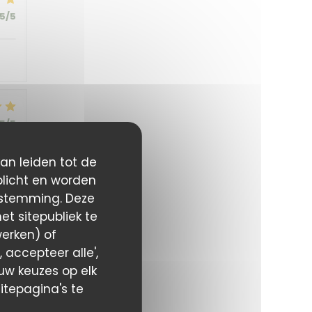
5
/5
5
/5
kan leiden tot de
plicht en worden
estemming. Deze
t sitepubliek te
5
/5
werken) of
 accepteer alle',
 uw keuzes op elk
itepagina's te
5
/5