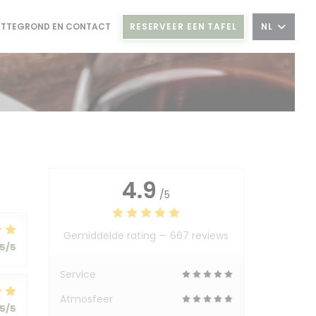
RESERVEER EEN TAFEL
NL
ATTEGROND EN CONTACT
4.9
/5
Gemiddelde rating —
667 reviews
5
/5
Service
Atmosfeer
5
/5