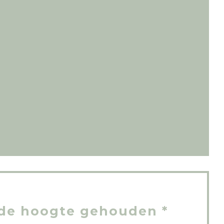
t in een nieuw venster))
 nieuw venster))
de hoogte gehouden
*