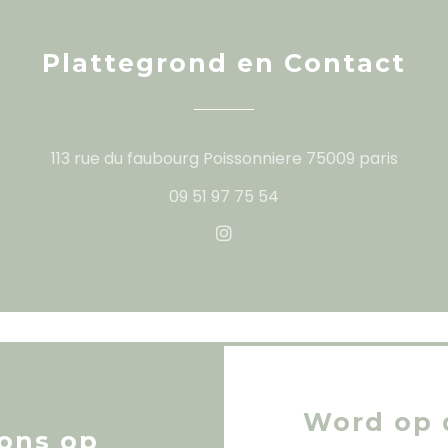
Plattegrond en Contact
((open
113 rue du faubourg Poissonniere 75009 paris
09 51 97 75 54
Instagram ((opent in een
Word op 
ons op