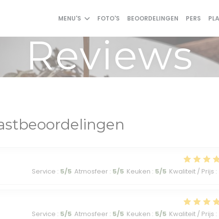
MENU'S
FOTO'S
BEOORDELINGEN
PERS
PL
Reviews
astbeoordelingen
Service
:
5
/5
Atmosfeer
:
5
/5
Keuken
:
5
/5
Kwaliteit / Prijs
:
Service
:
5
/5
Atmosfeer
:
5
/5
Keuken
:
5
/5
Kwaliteit / Prijs
: