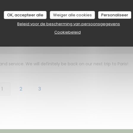
La carte comporte une sélection variée et tous nos plats étaient
OK, accepteer alle
Weiger alle cookies
Personaliseer
n dessert.
Beleid voor de bescherming van persoonsgegevens
Cookiebeleid
Service
:
5
/5
Atmosfeer
:
5
/5
Keuken
:
5
/5
Kwaliteit / Prijs
:
 service. We will definitely be back on our next trip to Paris!
1
2
3