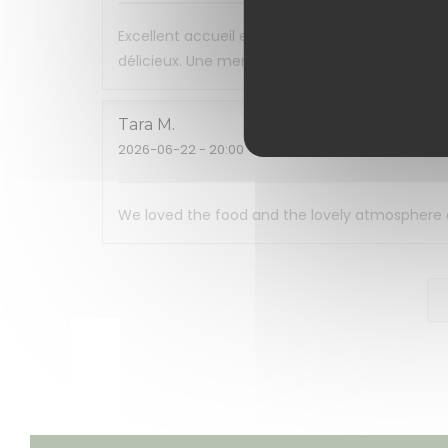
Excellent accueil et restaurant très agréable. 
délicieux. Une mention spéciale pour le chou e
Tara
M
2026-06-22
- 20:00 - Gasten 2
We loved the food and the lovely atmosphere and