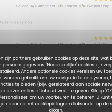
Service
:
5
/5
Atmosfeer
:
5
/5
Keuken
:
5
/5
Kwaliteit / Prijs
:
tite terrasse sympa
Service
:
5
/5
Atmosfeer
:
5
/5
Keuken
:
5
/5
Kwaliteit / Prijs
:
n zijn partners gebruiken cookies op deze site, wat 
nd ambience all excellent!
 persoonsgegevens. 'Noodzakelijke' cookies zijn ver
stalleerd. Andere optionele cookies vereisen uw to
es worden gebruikt om uw navigatie te analyseren, he
Service
:
5
/5
Atmosfeer
:
5
/5
Keuken
:
5
/5
Kwaliteit / Prijs
:
ncties te bieden (bijv. gerelateerd aan sociale net
e advertenties of inhoud weer te geven. Klik op 'OK,
 'Personaliseer' om uw voorkeuren te beheren. U kunt
en door op het cookiepictogram linksonder op de s
Service
:
5
/5
Atmosfeer
:
5
/5
Keuken
:
5
/5
Kwaliteit / Prijs
:
klikken.