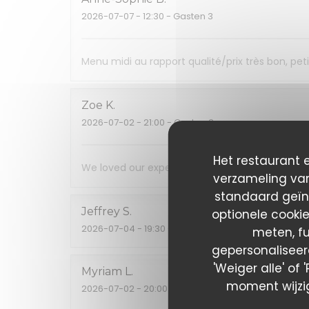
2026-07-07
- 12:30 - Gasten 3
Menu midi au rapport qualité/prix très bon, pe
Zoe
K
2026-07-02
- 21:00 - Gasten 3
Het restaurant e
We loved our experience! Food, wine, service a
verzameling van
standaard geïn
Jeffrey
S
optionele cooki
2026-07-04
- 19:30 - Gasten 2
meten, fu
gepersonaliseerd
'Weiger alle' of
Myriam
L
moment wijzig
2026-07-02
- 20:00 - Gasten 8