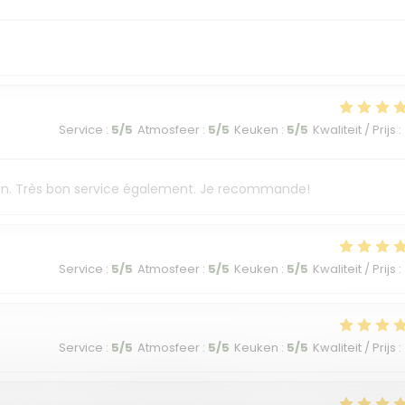
Service
:
5
/5
Atmosfeer
:
5
/5
Keuken
:
5
/5
Kwaliteit / Prijs
:
ison. Très bon service également. Je recommande!
Service
:
5
/5
Atmosfeer
:
5
/5
Keuken
:
5
/5
Kwaliteit / Prijs
:
Service
:
5
/5
Atmosfeer
:
5
/5
Keuken
:
5
/5
Kwaliteit / Prijs
: