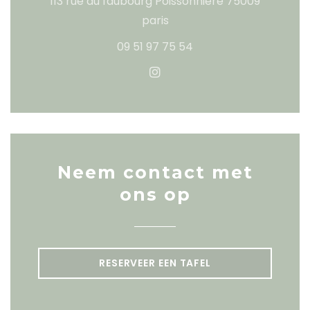
113 rue du faubourg Poissonniere 75009
((opent in een nieuw vens
paris
09 51 97 75 54
Instagram ((opent in een
Neem contact met
ons op
RESERVEER EEN TAFEL