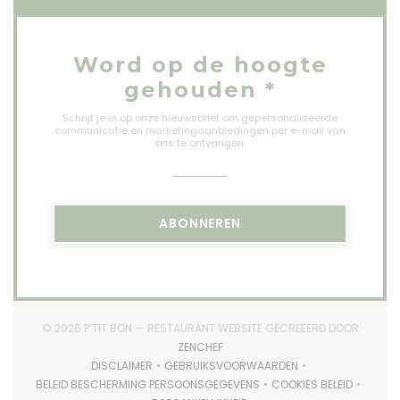
Word op de hoogte
gehouden
*
Schrijf je in op onze nieuwsbrief om gepersonaliseerde
communicatie en marketingaanbiedingen per e-mail van
ons te ontvangen.
ABONNEREN
© 2026 P’TIT BON — RESTAURANT WEBSITE GECREËERD DOOR
((OPENT IN EEN NIEUW VENSTER))
ZENCHEF
DISCLAIMER
GEBRUIKSVOORWAARDEN
((OPENT IN EEN NIEUW VENSTER))
((OPENT IN EEN NIEUW VENSTER)
BELEID BESCHERMING PERSOONSGEGEVENS
COOKIES BELEID
((OPENT IN EEN NIEUW VENSTER))
((OPENT IN EEN 