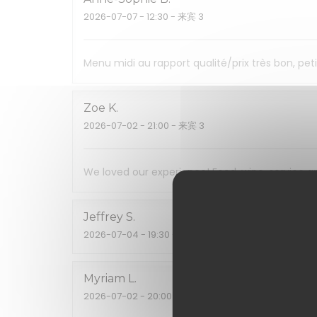
2026-07-07
- 12:30 - 来宾 3
Menu midi au rapport qualité/prix très bon, pe
Zoe
K
2026-07-02
- 21:00 - 来宾 3
We loved our experience! Food, wine, service a
Jeffrey
S
2026-07-04
- 19:30 - 来宾 2
Myriam
L
2026-07-02
- 20:00 - 来宾 8