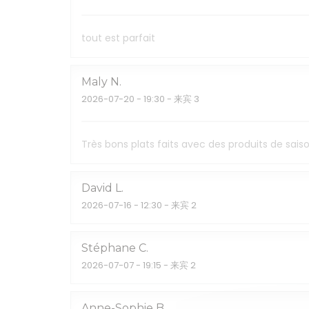
tout est parfait
Maly
N
2026-07-20
- 19:30 - 来宾 3
Très bons plats faits avec des produits de sa
David
L
2026-07-16
- 12:30 - 来宾 2
Stéphane
C
2026-07-07
- 19:15 - 来宾 2
Anne-Sophie
B