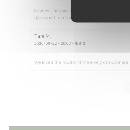
Excellent accueil et restaurant très agréable. 
délicieux. Une mention spéciale pour le chou e
Tara
M
2026-06-22
- 20:00 - 来宾 2
We loved the food and the lovely atmosphere and