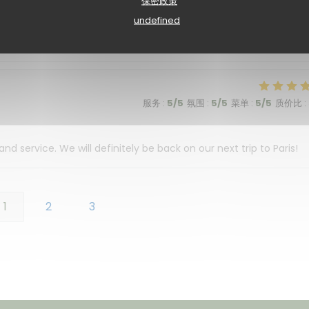
保密政策
undefined
La carte comporte une sélection variée et tous nos plats étaient
n dessert.
服务
:
5
/5
氛围
:
5
/5
菜单
:
5
/5
质价比
:
 service. We will definitely be back on our next trip to Paris!
1
2
3