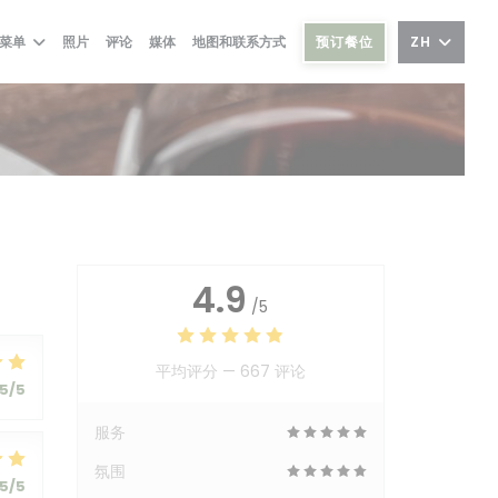
预订餐位
ZH
菜单
照片
评论
媒体
地图和联系方式
4.9
/5
平均评分 —
667 评论
5
/5
服务
氛围
5
/5