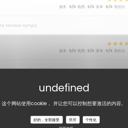
服务
:
5
/5
氛围
:
5
/5
菜单
:
5
/5
质价比
:
tite terrasse sympa
服务
:
5
/5
氛围
:
5
/5
菜单
:
5
/5
质价比
:
nd ambience all excellent!
服务
:
5
/5
氛围
:
5
/5
菜单
:
5
/5
质价比
:
这个网站使用cookie， 并让您可以控制想要激活的内容。
好的，全部接受
服务
:
禁用
5
/5
氛围
:
个性化
5
/5
菜单
:
5
/5
质价比
: