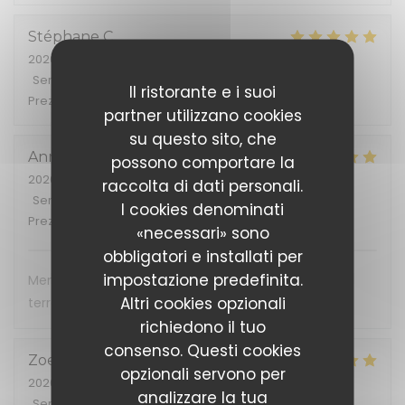
Stéphane
C
2026-07-07
- 19:15 - Ospiti 2
Servizio
:
5
/5
Atmosfera
:
5
/5
Cucina
:
5
/5
Qualità /
Il ristorante e i suoi
Prezzo
:
5
/5
partner utilizzano cookies
su questo sito, che
Anne-Sophie
B
possono comportare la
2026-07-07
- 12:30 - Ospiti 3
raccolta di dati personali.
Servizio
:
5
/5
Atmosfera
:
5
/5
Cucina
:
5
/5
Qualità /
I cookies denominati
Prezzo
:
5
/5
«necessari» sono
obbligatori e installati per
impostazione predefinita.
Menu midi au rapport qualité/prix très bon, petite
Altri cookies opzionali
terrasse sympa
richiedono il tuo
consenso. Questi cookies
Zoe
K
opzionali servono per
2026-07-02
- 21:00 - Ospiti 3
analizzare la tua
Servizio
:
5
/5
Atmosfera
:
5
/5
Cucina
:
5
/5
Qualità /