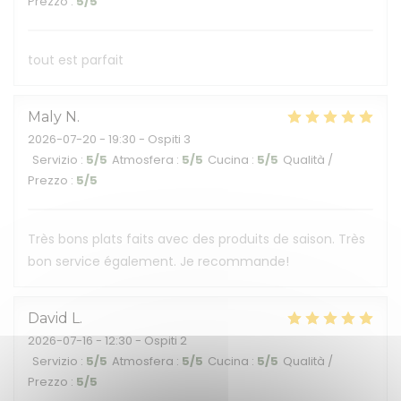
Prezzo
:
5
/5
tout est parfait
Maly
N
2026-07-20
- 19:30 - Ospiti 3
Servizio
:
5
/5
Atmosfera
:
5
/5
Cucina
:
5
/5
Qualità /
Prezzo
:
5
/5
Très bons plats faits avec des produits de saison. Très
bon service également. Je recommande!
David
L
2026-07-16
- 12:30 - Ospiti 2
Servizio
:
5
/5
Atmosfera
:
5
/5
Cucina
:
5
/5
Qualità /
Prezzo
:
5
/5