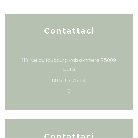
Contattaci
113 rue du faubourg Poissonniere 75009
((apre una nuova finestra
paris
09 51 97 75 54
Instagram ((apre una nu
Contattaci