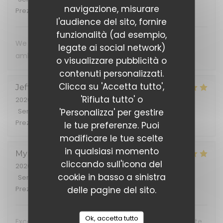
navigazione, misurare
Prezzo
:
5
/5
l'audience del sito, fornire
funzionalità (ad esempio,
We loved our experience! Food, wine, service and
legate ai social network)
ambience all excellent!
o visualizzare pubblicità o
contenuti personalizzati.
Clicca su 'Accetta tutto',
Jeffrey
S
'Rifiuta tutto' o
2026-07-04
- 19:30 - Ospiti 2
'Personalizza' per gestire
Servizio
:
5
/5
Atmosfera
:
5
/5
Cucina
:
5
/5
Qualità /
Prezzo
:
5
/5
le tue preferenze. Puoi
modificare le tue scelte
in qualsiasi momento
Myriam
L
cliccando sull'icona del
2026-07-02
- 20:00 - Ospiti 8
cookie in basso a sinistra
Servizio
:
5
/5
Atmosfera
:
5
/5
Cucina
:
5
/5
Qualità /
delle pagine del sito.
Prezzo
:
5
/5
Ok, accetta tutto
Excellent accueil et restaurant très agréable. La carte