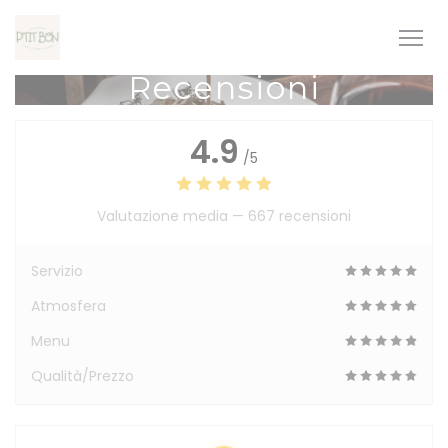
Personalizzazione delle tue scelte sui cookie
Recensioni
4.9
/5
Valutazione media —
667 recensioni
Servizio
Atmosfera
Menu
Qualità/Prezzo