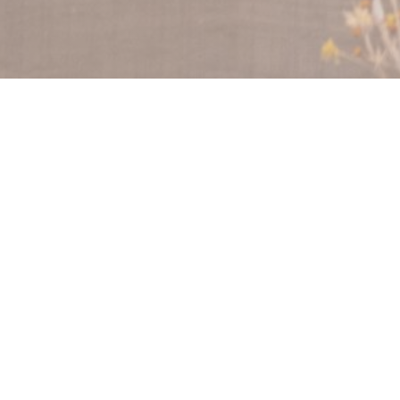
xclusivement des
 « fait maison »