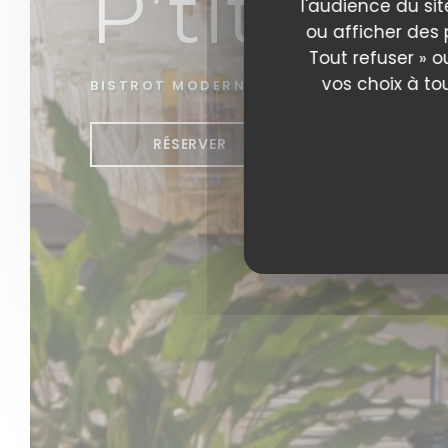
P’tit bon
l'audience du sit
ou afficher des 
Tout refuser » o
vos choix à to
BISTROT MODERNE
|
PARIS
RÉSERVER