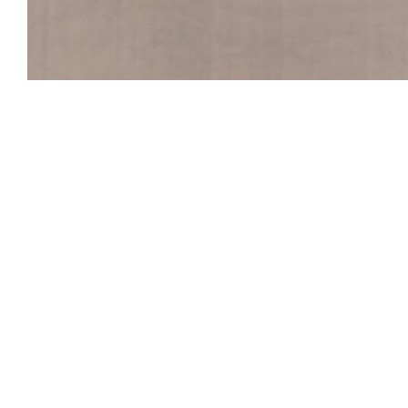
P’tit bon
Nous mettons un point d'honneur à utiliser e
produits de saison et à vous servir du véritable
P'tit Bon est impatient de vous recevoir !