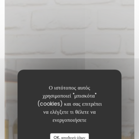
Ο ιστότοπος αυτός
χρησιμοποιεί "μπισκότα"
(cookies) και σας επιτρέπει
να ελέγξετε τι θέλετε να
P’tit bon
ενεργοποιήσετε
BISTROT MODERNE
|
PARIS
OK, αποδοχή όλων