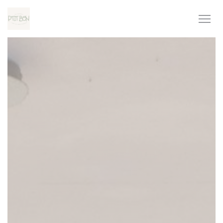
Πίνακας διαχείρισης "Μπισκότων" (Cookies)