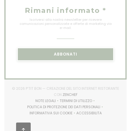
Rimani informato
*
Iscriversi alla nostra newsletter per ricevere
comunicazioni personalizzate e offerte di marketing via
e-mail.
ABBONATI
© 2026 P’TIT BON — CREAZIONE DEL SITO INTERNET RISTORANTE
((APRE UNA NUOVA FINESTRA))
CON
ZENCHEF
NOTE LEGALI
TERMINI DI UTILIZZO
((APRE UNA NUOVA FINESTRA))
((APRE UNA NUOVA FINESTRA))
POLITICA DI PROTEZIONE DEI DATI PERSONALI
((APRE UNA NUOVA FINESTRA))
INFORMATIVA SUI COOKIE
ACCESSIBILITA
((APRE UNA NUOVA FINESTRA))
((APRE UNA NUOVA FINES