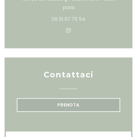
((apre una nuova finestra
paris
09 51 97 75 54
Instagram ((apre una nu
Contattaci
PRENOTA