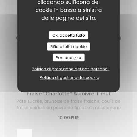
cliccando sull'icona del
cookie in basso a sinistra
Desserts
delle pagine del sito.
Ok, accetta tutto
Gros choux craquelin Caramel beurre salé
et amande
Rifiuta tutti i cookie
Crème montée à la vanille de Madagascar,
Personalizza
caramel beurre salé et amandes caramélisées
QUANTITÉ LIMITÉE
Politica di protezione dei dati personali
12,00 EUR
Politica di gestione dei cookie
Fraise “Charlotte” & poivre Timut
Pâte sucrée, brunoise de fraise fraîche, coulis de
fraise acidulé au poivre de timut et mascarpone
10,00 EUR