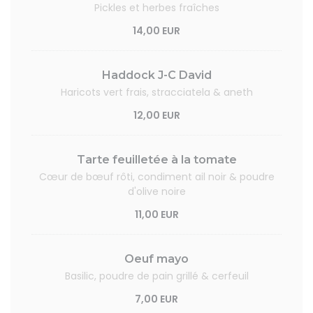
Pickles et herbes fraîches
14,00 EUR
Haddock J-C David
Haricots vert frais, stracciatela & aneth
12,00 EUR
Tarte feuilletée à la tomate
Cœur de bœuf rôti, condiment ail noir & poudre
d'olive noire
11,00 EUR
Oeuf mayo
Basilic, poudre de pain grillé & cerfeuil
7,00 EUR