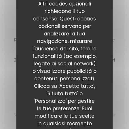
Altri cookies opzionali
105,00 EUR
richiedono il tuo
consenso. Questi cookies
GARNITURES ET JUS
opzionali servono per
analizzare la tua
Pommes de terre grenailles ou Ratatouille
navigazione, misurare
l'audience del sito, fornire
funzionalità (ad esempio,
Jus de viande maison ou sauce chimichurri
legate ai social network)
maison
o visualizzare pubblicità o
contenuti personalizzati.
Clicca su 'Accetta tutto',
Fromage
'Rifiuta tutto' o
'Personalizza' per gestire
le tue preferenze. Puoi
Assortiments de fromages « Frescolet »
Sucrine et vinaigrette à la moutarde d’Eure-et-Loir
modificare le tue scelte
in qualsiasi momento
12,00 EUR