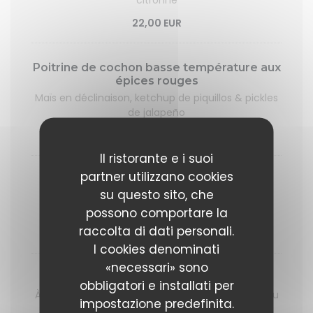
citronné
22,00 EUR
Poitrine de cochon basse température aux
épices rouges
Maïs en déclinaison, ketchup de piquillos & pickles
de jalapeño
29,00 EUR
Il ristorante e i suoi
partner utilizzano cookies
Magret de Canard IGP QUERCYNOISE (
su questo sito, che
entier environ 400gr )
Garniture et jus au choix
possono comportare la
raccolta di dati personali.
47,00 EUR
I cookies denominati
«necessari» sono
Côte de bœuf normande
obbligatori e installati per
À partager ( minimum 1,2 kg ) Garnitures et jus au
impostazione predefinita.
choix