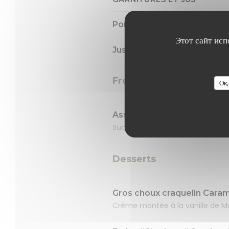
Pommes de terre grenailles
Этот сайт исп
Jus de viande maison ou sa
Fromage
Ок,
Assortiments de fromages 
Sucrine et vinaigrette à la mout
Desserts
Gros choux craquelin Cara
Crème montée à la vanille de M