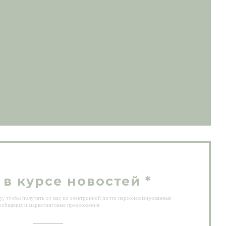
ывается в новом окне))
 новом окне))
 в курсе новостей
*
, чтобы получать от нас по электронной почте персонализированные
ообщения и маркетинговые предложения.