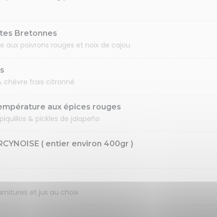
tes Bretonnes
ce aux poivrons rouges et noix de cajou
s
 chèvre frais citronné
température aux épices rouges
iquillos & pickles de jalapeño
CYNOISE ( entier environ 400gr )
rnitures et jus au choix