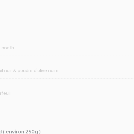
 & aneth
e
 noir & poudre d'olive noire
rfeuil
 ( environ 250g )