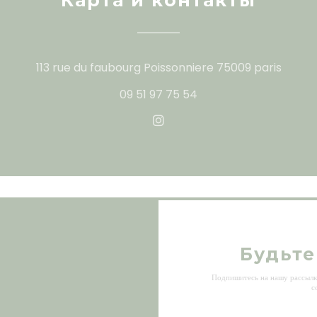
Карта и контакты
((откр
113 rue du faubourg Poissonniere 75009 paris
09 51 97 75 54
Instagram ((открывается в
Будьте
и
Подпишитесь на нашу рассылку
с