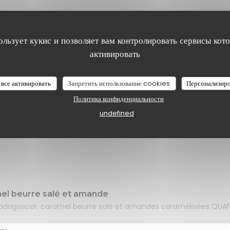
 ou Ratatouille
ользует кукис и позволяет вам контролировать сервисы кот
uce chimichurri maison
активировать
 все активировать
Запретить использование cookies
Персонализир
Политика конфиденциальности
undefined
« Frescolet »
arde d’Eure-et-Loir
mel beurre salé et amande
adagascar, caramel beurre salé et amandes caramélisées QUANT