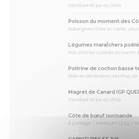
Garniture et jus au choix
Poisson du moment des Cô
Aubergines rôties et caviar, sau
Légumes maraÎchers poêlé
Pois chiches cuisinés au cumin &
Poitrine de cochon basse 
Maïs en déclinaison, ketchup de p
Magret de Canard IGP QUER
Garniture et jus au choix
Côte de bœuf normande
À partager ( minimum 1,2 kg ) Ga
GARNITURES ET JUS